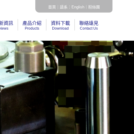
首頁
｜
語系：English
｜
粉絲團
新資訊
產品介紹
資料下載
聯絡遠見
News
Products
Download
Contact Us