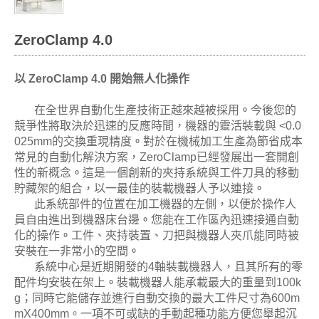
ZeroClamp 4.0
以 ZeroClamp 4.0 開始無人化操作
在全世界自動化生產技術正越來越被採用
。
今後您的
競爭性將取決於迅速的反應時間，機器的靈活裝載與 ˂0.0
025mm的交換重現精度
。
對於在機械加工生產為節省成本
常見的自動化解決方案，ZeroClamp已經發展出一套開創
性的新概念
。
這是一個創新的夾持系統與工件刀具的移動
貯藏架的組合，以一最佳的裝載機器人予以連接
。
此系統部件的位置在加工機器的左側，以便於操作人
員自由進出到機器床台邊
。
您能在工作區內迅速接通自動
化的操作
。
工件、夾持裝置、刀把與機器人夾爪能同時被
安裝在一非常小的空間
。
系統中心是近期開發的4軸裝載機器人，且其所有的零
配件均安裝在架上
。
裝載機器人能承載最大的重量到100k
g；同時它能儲存並進行自動交換的最大工件尺寸為600m
mX400mm。一項不可或缺的手動起種功能方便您舉起沉