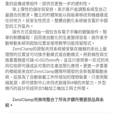
重的設備或零組件，提供您更進一步的便利性
。
架上彈性的儲存與安排，表示客戶能調整系統至自己
最適合的需求
。
獨立的貯藏架能以拖板車移送到機器邊或
任何地方
。
就安全性而言，整體自動化系統被含蓋於半圓
型的工作區內
。
操作方式是經由一個包含有電子手輪的鍵盤操作，簡
單的軟體編程，因而使自動化的生產變得容易，操作者手
動移動系統到起始位置並使用教學功能保留程式
。
ZeroClamp的原點夾持系統被安裝在機器的床台上最
理想的位置並可切換手動模式或自動模式
。
熱對稱性與交
換重置精度可達˂0.0025mm內，並且只使用單一形式的夾
持拉栓即可達成此可靠的生產並簡化應用
。
更進一步重要
的模組是來自於ZeroClamp團隊所開發的全新氣壓驅動系
統，這是為了自動裝載工件所增加的理想裝置，只使用壓
縮氣源，即可使對中心夾持虎鉗達到4噸的夾緊力，外型
精巧的設計完成符合5軸加工機加工時之所需
。
ZeroClamp完美地整合了所有步驟所需要部品與系
統
。